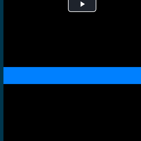
Play
Video