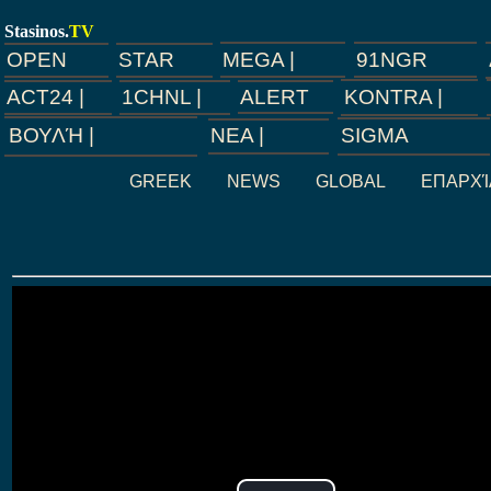
Stasinos.
TV
91NGR
MEGA |
STAR
OPEN
ALERT
KONTRA |
ACT24 |
1CHNL |
SIGMA
ΝEA |
ΒΟΥΛΉ |
GREEK
NEWS
GLOBAL
ΕΠΑΡΧΊ