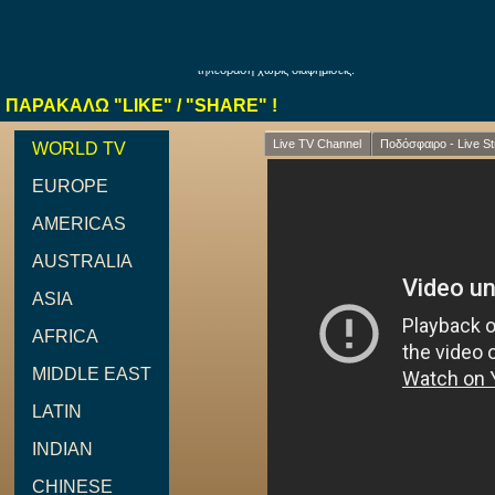
Stasinos
.TV
|
Στασινός
.TV
Δω
τηλεόραση χωρίς διαφημίσεις.
GLOBAL TV
AFRICA
AMERICAS
ASIA
AUS
ΠΑΡΑΚΑΛΩ "LIKE" / "SHARE" !
Live TV Channel
Ποδόσφαιρο - Live St
WORLD TV
EUROPE
AMERICAS
AUSTRALIA
ASIA
AFRICA
MIDDLE EAST
LATIN
INDIAN
CHINESE