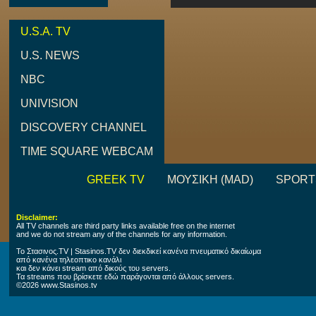
U.S.A. TV
U.S. NEWS
NBC
UNIVISION
DISCOVERY CHANNEL
TIME SQUARE WEBCAM
GREEK TV
ΜΟΥΣΙΚΗ (MAD)
SPORT
Disclaimer:
All TV channels are third party links available free on the internet
and we do not stream any of the channels for any information.
Το Στασινος.ΤV | Stasinos.TV δεν διεκδικεί κανένα πνευματικό δικαίωμα
από κανένα τηλεοπτικο κανάλι
και δεν κάνει stream από δικούς του servers.
Τα streams που βρίσκετε εδώ παράγονται από άλλους servers.
©2026 www.Stasinos.tv