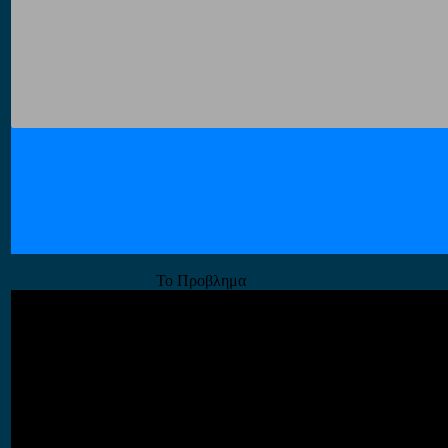
Το Προβλημα